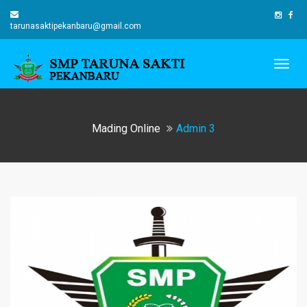
tarunasaktipekanbaru@gmail.com
Togg
navig
Mading Online
Admin 3