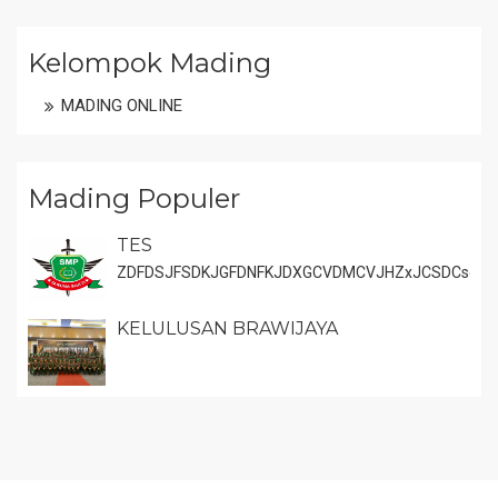
Kelompok Mading
MADING ONLINE
Mading Populer
TES
ZDFDSJFSDKJGFDNFKJDXGCVDMCVJHZxJCSDCsdjgc
KELULUSAN BRAWIJAYA