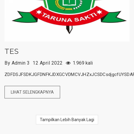
TES
By Admin 3
12 April 2022
1.969 kali
ZDFDSJFSDKJGFDNFKJDXGCVDMCVJHZxJCSDCsdjgcfUYSDA
LIHAT SELENGKAPNYA
Tampilkan Lebih Banyak Lagi