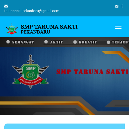
tarunasaktipekanbaru@gmail.com
Togg
navig