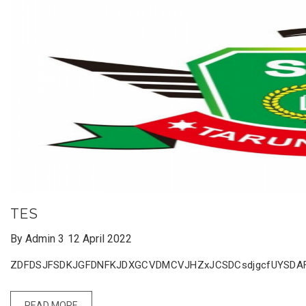
TES
By Admin 3
12 April 2022
ZDFDSJFSDKJGFDNFKJDXGCVDMCVJHZxJCSDCsdjgcfUYSDA
READ MORE